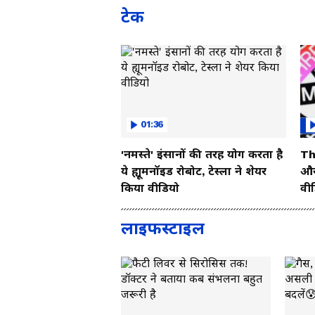
टेक
01:36
'नमस्ते' इंसानों की तरह योग करता है
Th
ये ह्यूमनॉइड रोबोट, टेस्ला ने शेयर
और 
किया वीडियो
वी
लाइफस्टाइल