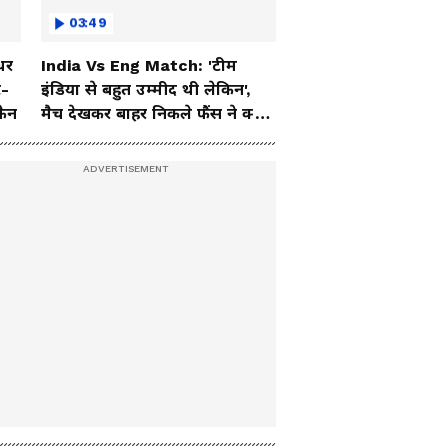
03:49
धर
India Vs Eng Match: 'टीम
ट-
इंडिया से बहुत उम्मीद थी लेकिन',
फैन
मैच देखकर बाहर निकले फैंस ने क्या
कहा