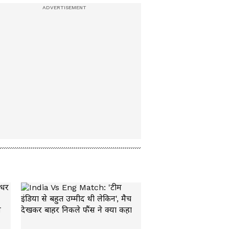
Jammu Mansoon : जम्मू
में तबाही की तरह बरस रहा
Monsoon, बारिश से
जगह-जगह तबाही