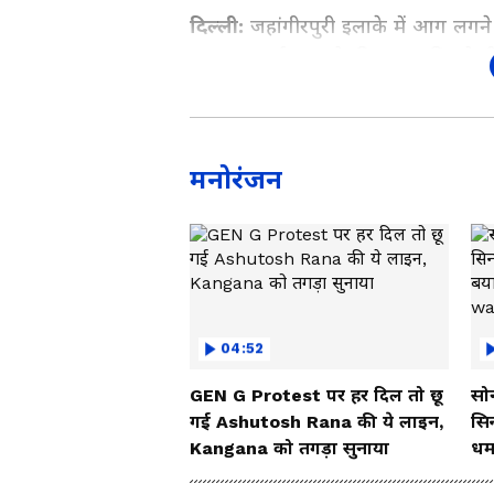
दिल्ली:
जहांगीरपुरी इलाके में आग लगने 
आग लग गई। मामले की सूचना मिलते ही त
जा रहा है कि 100 से अधिक झुग्गियां
ब्रिगेड की कई गाड़ियों की मदद से घं
किन कारणों से लगी इस बारे में अभी 
मनोरंजन
में जिन लोगों की झुग्गियां बर्बाद हो गई
04:52
GEN G Protest पर हर दिल तो छू
सोन
गई Ashutosh Rana की ये लाइन,
सि
Kangana को तगड़ा सुनाया
धम
So