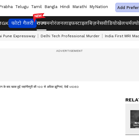
Prabha
Telugu
Tamil
Bangla
Hindi
Marathi
MyNation
Add Prefer
ज
GK
फोटो गैलरी
राज्य
मनोरंजन
लाइफस्टाइल
बिज़नेस
वीडियो
खेल
धर्म
ज्य
i Pune Expressway
Delhi Tech Professional Murder
India First MRI Ma
ग के बाद खाक हुईं जहांगीरपुरी की 100 से अधिक झुग्गियां, देखें VIDEO
RELA
NO