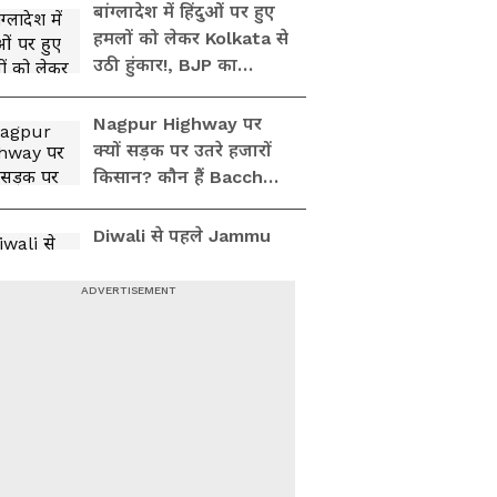
बांग्लादेश में हिंदुओं पर हुए
हमलों को लेकर Kolkata से
उठी हुंकार!, BJP का
जोरदार प्रदर्शन
Nagpur Highway पर
क्यों सड़क पर उतरे हजारों
किसान? कौन हैं Bacchu
Kadu जो बने हैं अगुवा
Diwali से पहले Jammu
Kashmir में कड़ी सुरक्षा,
Akhnoor सेक्टर में LoC
पर Indian Army High
Alert
जुबीन गर्ग के फैंस भड़के!
बक्सा जेल के बाहर हिंसा,
पुलिस गाड़ियां फूंकी
कौन हैं सोनम वांगचुक?
लेह-लद्दाख को व‍िद्रोह की