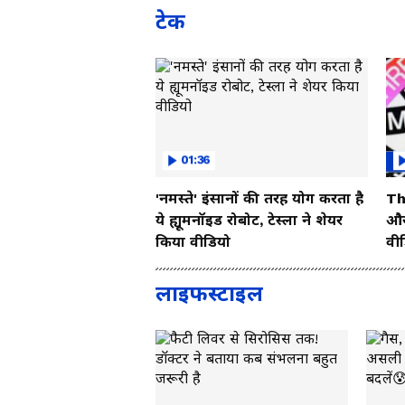
टेक
01:36
'नमस्ते' इंसानों की तरह योग करता है
Th
ये ह्यूमनॉइड रोबोट, टेस्ला ने शेयर
और 
किया वीडियो
वी
लाइफस्टाइल