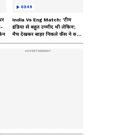
03:49
धर
India Vs Eng Match: 'टीम
ट-
इंडिया से बहुत उम्मीद थी लेकिन',
फैन
मैच देखकर बाहर निकले फैंस ने क्या
कहा