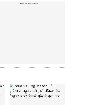
लखनऊ में भी गैस सिलेंडर
की किल्लतः 'कोयला खोज
रहे-भट्टियां बनवा रहे होटल
वाले'