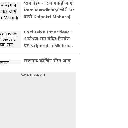
के बाहर पढ़ा था शेर, देखें
'सब बेईमान सब पकड़े जाएं'
Video
Ram Mandir चंदा चोरी पर
बरसे Kalpatri Maharaj
Exclusive Interview :
अयोध्या राम मंदिर निर्माण
पर Nripendra Mishra से
खास बातचीत | Rajesh
Kalra
लखनऊ कोचिंग सेंटर आग
मामले की 15 रूह कंपाने
वाली तस्वीरें, हर तरफ
तबाही ही तबाही
ATS ने धर दबोचे 2 संदिग्ध
आतंकी, माता-पिता बोले-
अगर देश से की गद्दारी तो दे
दो सजा!
गो माता पर इस मुस्लिम ने
कही हिंदुओं के दिल की