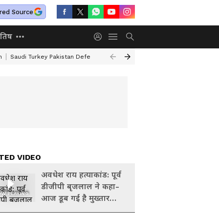
red Source
ोतिष
h
Saudi Turkey Pakistan Defense Pact
Delhi NCR Heavy Rain
Bengalu
TED VIDEO
अवधेश राय हत्याकांड: पूर्व
डीजीपी बृजलाल ने कहा-
W PLAYING
आज डूब गई है मुख्तार
अंसारी की कश्ती, कभी कोर्ट