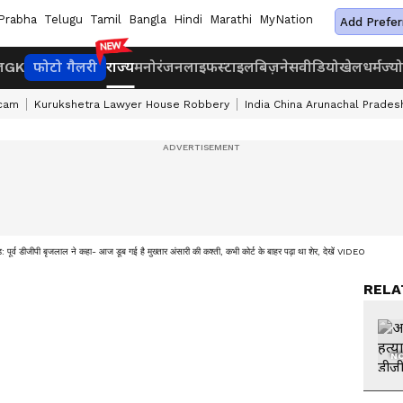
Prabha
Telugu
Tamil
Bangla
Hindi
Marathi
MyNation
Add Prefer
ज
GK
फोटो गैलरी
राज्य
मनोरंजन
लाइफस्टाइल
बिज़नेस
वीडियो
खेल
धर्म
ज्य
cam
Kurukshetra Lawyer House Robbery
India China Arunachal Prades
: पूर्व डीजीपी बृजलाल ने कहा- आज डूब गई है मुख्तार अंसारी की कश्ती, कभी कोर्ट के बाहर पढ़ा था शेर, देखें VIDEO
RELA
NO