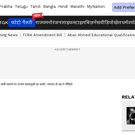
Prabha
Telugu
Tamil
Bangla
Hindi
Marathi
MyNation
Add Prefer
ज
GK
फोटो गैलरी
राज्य
मनोरंजन
लाइफस्टाइल
बिज़नेस
वीडियो
खेल
धर्म
ज्य
ning News
FCRA Amendment Bill
Aban Ahmed Educational Qualificatio
 जवानों पर लगाया बदसलूकी का आरोप, वायरल हो रहा ये वीडियो
RELA
NO