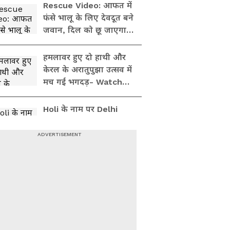
वायरल हो रहा ये वीडियो
Rescue Video: आफत में
फंसे भालू के लिए देवदूत बने
जवान, दिल को छू जाएगा
वीडियो
हमलावर हुए दो हाथी और
केरल के अरातुपुझा उत्सव में
मच गई भगदड़- Watch
Video
Holi के नाम पर Delhi
Metro में लड़कियों की
'गंदी हरकत', Viral Video
देख भड़के लोग
गुस्सैल हाथी का दिमाग हुआ
खराब तो सूंड से हवा में उठा
दिया ट्रक, डरे सहमे रहम की
भीख मांगते दिखे अंदर के
लोग
बांग्लादेश: स्कूल जा रही
छात्रा के साथ युवक ने की