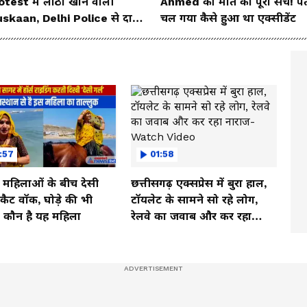
otest में लाठी खाने वाली
Ahmed की मौत का पूरा सच! प
skaan, Delhi Police से दाग
चल गया कैसे हुआ था एक्सीडेंट
या ये सवाल!
:57
01:58
ी महिलाओं के बीच देसी
छत्तीसगढ़ एक्सप्रेस में बुरा हाल,
ें कैट वॉक, घोड़े की भी
टॉयलेट के सामने सो रहे लोग,
, कौन है यह महिला
रेलवे का जवाब और कर रहा
नाराज- Watch Video