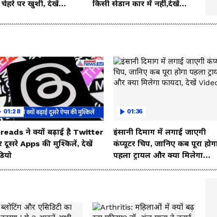
ेहरे पर खुशी, देखें
किसी सेडान कार में नहीं,देखें
o
इसका जबरदस्त लुक
01:28
01:36
reads ने क्यों बढ़ाई है Twitter
इंसानी दिमाग में लगाई जाएगी
दूसरे Apps की मुश्किलें, देखें
कंप्यूटर चिप, जानिए कब पूरा होग
डियो
पहला ट्रायल और क्या मिलेगा
फायदा, देखें Video