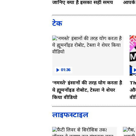
जानिए क्या है इसका सही समय
आपके च
Vide
टेक
01:36
'नमस्ते' इंसानों की तरह योग करता है
Th
ये ह्यूमनॉइड रोबोट, टेस्ला ने शेयर
और 
किया वीडियो
वी
लाइफस्टाइल