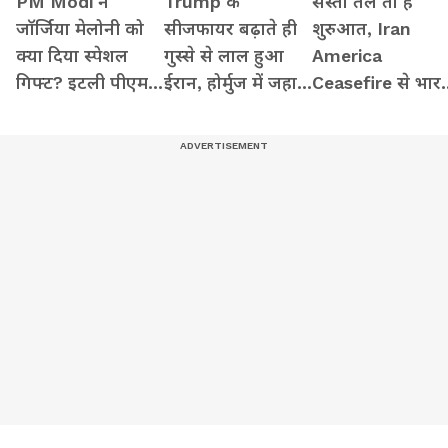
PM Modi ने
Trump के
सस्ता तेल तो है
जॉर्जिया मेलोनी को
सीजफायर बढ़ाते ही
शुरुआत, Iran
क्या दिया स्पेशल
गुस्से से लाल हुआ
America
गिफ्ट? इटली पीएम ने
ईरान, होर्मुज में जहाज
Ceasefire से भार
खुद शेयर किया
पर ताबड़तोड़ फायरिंग
को मिलेंगे ये बड़े
वीडियो
फायदे