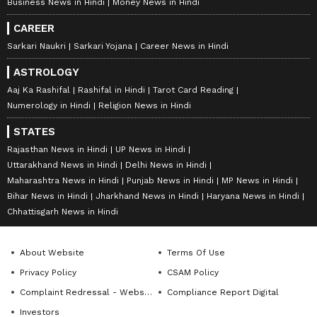
Business News in Hindi
Money News in Hindi
CAREER
Sarkari Naukri
Sarkari Yojana
Career News in Hindi
ASTROLOGY
Aaj Ka Rashifal
Rashifal in Hindi
Tarot Card Reading
Numerology in Hindi
Religion News in Hindi
STATES
Rajasthan News in Hindi
UP News in Hindi
Uttarakhand News in Hindi
Delhi News in Hindi
Maharashtra News in Hindi
Punjab News in Hindi
MP News in Hindi
Bihar News in Hindi
Jharkhand News in Hindi
Haryana News in Hindi
Chhattisgarh News in Hindi
About Website
Terms Of Use
Privacy Policy
CSAM Policy
Complaint Redressal - Website
Compliance Report Digital
Investors