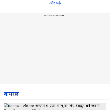
और पढ़े
वायरल