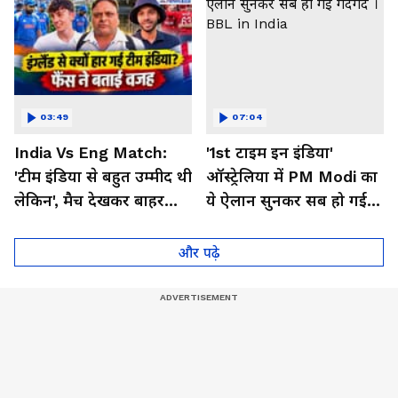
03:49
07:04
India Vs Eng Match:
'1st टाइम इन इंडिया'
'टीम इंडिया से बहुत उम्मीद थी
ऑस्ट्रेलिया में PM Modi का
लेकिन', मैच देखकर बाहर
ये ऐलान सुनकर सब हो गई
निकले फैंस ने क्या कहा
गदगद । BBL in India
और पढ़े