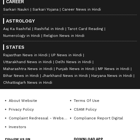
CAREER
Sarkari Naukri
Sarkari Yojana
Career News in Hindi
ASTROLOGY
Aaj Ka Rashifal
Rashifal in Hindi
Tarot Card Reading
Numerology in Hindi
Religion News in Hindi
STATES
Rajasthan News in Hindi
UP News in Hindi
Uttarakhand News in Hindi
Delhi News in Hindi
Maharashtra News in Hindi
Punjab News in Hindi
MP News in Hindi
Bihar News in Hindi
Jharkhand News in Hindi
Haryana News in Hindi
Chhattisgarh News in Hindi
About Website
Terms Of Use
Privacy Policy
CSAM Policy
Complaint Redressal - Website
Compliance Report Digital
Investors
FOLLOW US ON
DOWNLOAD APP