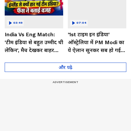
03:49
07:04
India Vs Eng Match:
'1st टाइम इन इंडिया'
'टीम इंडिया से बहुत उम्मीद थी
ऑस्ट्रेलिया में PM Modi का
लेकिन', मैच देखकर बाहर
ये ऐलान सुनकर सब हो गई
निकले फैंस ने क्या कहा
गदगद । BBL in India
और पढ़े