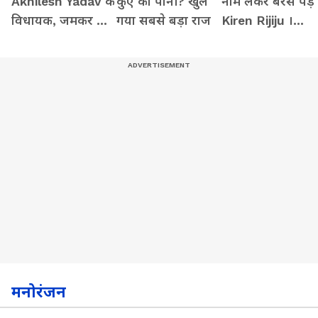
Akhilesh Yadav के
कुएं का पानी? खुल
नाम लेकर बरस पड़े
विधायक, जमकर हो
गया सबसे बड़ा राज
Kiren Rijiju ।
रही फजीहत!
Monsoon
Session
मनोरंजन