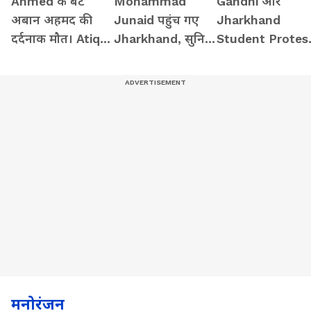
Ahmed के बेटे
Mohammad
Gandhi और
अबान अहमद की
Junaid पहुंच गए
Jharkhand
दर्दनाक मौत। Atiq
Jharkhand, सुनिए
Student Protes
Ahmed Son
क्या कहा...
पर Kangana
Abaan Ahmed
Ranaut ने क्या
Death
कहा...
मनोरंजन