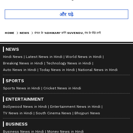
लोगों को हैरान
तो कान पकड़कर मांगी माफी
और पढ़े
HOME
NEWS
बंगाल के 'ADHIKARI' बनेंगे SUVENDU, मंच के पीछे लगी तस्वीर ने खींचा सबका ध्यान
NEWS
Hindi News
Latest News in Hindi
World News in Hindi
Breaking News in Hindi
Technology News in Hindi
Auto News in Hindi
Today News in Hindi
National News in Hindi
SPORTS
Sports News in Hindi
Cricket News in Hindi
ENTERTAINMENT
Bollywood News in Hindi
Entertainment News in Hindi
TV News in Hindi
South Cinema News
Bhojpuri News
BUSINESS
Business News in Hindi
Money News in Hindi