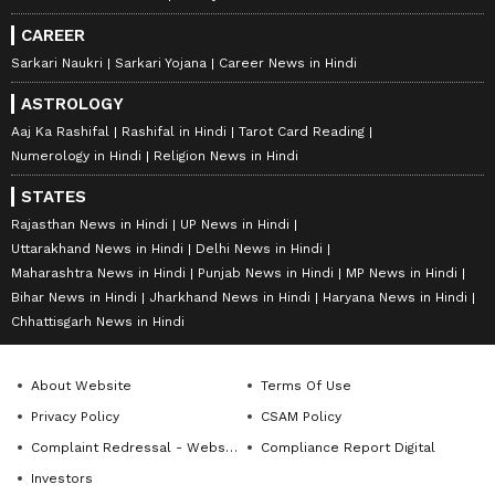
CAREER
Sarkari Naukri
Sarkari Yojana
Career News in Hindi
ASTROLOGY
Aaj Ka Rashifal
Rashifal in Hindi
Tarot Card Reading
Numerology in Hindi
Religion News in Hindi
STATES
Rajasthan News in Hindi
UP News in Hindi
Uttarakhand News in Hindi
Delhi News in Hindi
Maharashtra News in Hindi
Punjab News in Hindi
MP News in Hindi
Bihar News in Hindi
Jharkhand News in Hindi
Haryana News in Hindi
Chhattisgarh News in Hindi
About Website
Terms Of Use
Privacy Policy
CSAM Policy
Complaint Redressal - Website
Compliance Report Digital
Investors