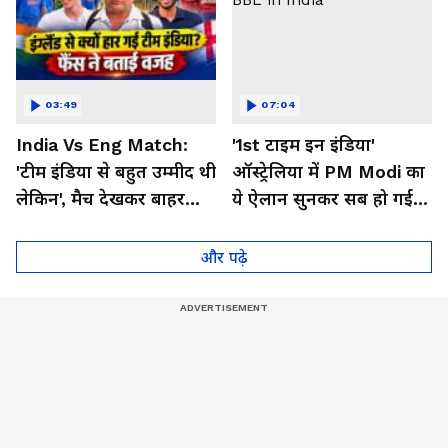
03:49
07:04
India Vs Eng Match:
'1st टाइम इन इंडिया'
'टीम इंडिया से बहुत उम्मीद थी
ऑस्ट्रेलिया में PM Modi का
लेकिन', मैच देखकर बाहर
ये ऐलान सुनकर सब हो गई
निकले फैंस ने क्या कहा
गदगद । BBL in India
और पढ़े