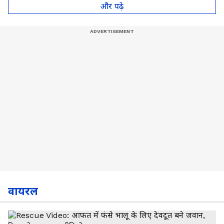
और पढ़े
वायरल