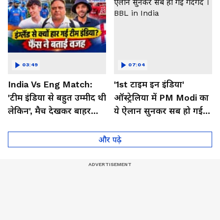
03:49
07:04
India Vs Eng Match:
'1st टाइम इन इंडिया'
'टीम इंडिया से बहुत उम्मीद थी
ऑस्ट्रेलिया में PM Modi का
लेकिन', मैच देखकर बाहर
ये ऐलान सुनकर सब हो गई
निकले फैंस ने क्या कहा
गदगद । BBL in India
और पढ़े