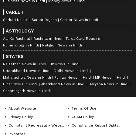
Business News in Hindi
Money News in Hindi
CAREER
Sarkari Naukri
Sarkari Yojana
Career News in Hindi
ASTROLOGY
Aaj Ka Rashifal
Rashifal in Hindi
Tarot Card Reading
Numerology in Hindi
Religion News in Hindi
STATES
Rajasthan News in Hindi
UP News in Hindi
Uttarakhand News in Hindi
Delhi News in Hindi
Maharashtra News in Hindi
Punjab News in Hindi
MP News in Hindi
Bihar News in Hindi
Jharkhand News in Hindi
Haryana News in Hindi
Chhattisgarh News in Hindi
About Website
Terms Of Use
Privacy Policy
CSAM Policy
Complaint Redressal - Website
Compliance Report Digital
Investors