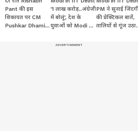
देर रात Rishabh
Modi in IIT Delhi:
Modi in IIT Delh
Pant की इस
'1 लाख करोड़..अंग्रेजी
PM ने सुनाई जिंदग
शिकायत पर CM
में बोलूं', देश के
की प्रेक्टिकल बातें,
Pushkar Dhami
युवाओं को Modi ने
तालियों से गूंज उठा
की पहली प्रतिक्रिया
दिया बहुत बड़ा टास्क
हॉल