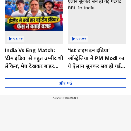
03:49
07:04
India Vs Eng Match:
'1st टाइम इन इंडिया'
'टीम इंडिया से बहुत उम्मीद थी
ऑस्ट्रेलिया में PM Modi का
लेकिन', मैच देखकर बाहर
ये ऐलान सुनकर सब हो गई
निकले फैंस ने क्या कहा
गदगद । BBL in India
और पढ़े