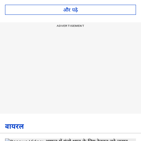
डिमांड!
और पढ़े
वायरल