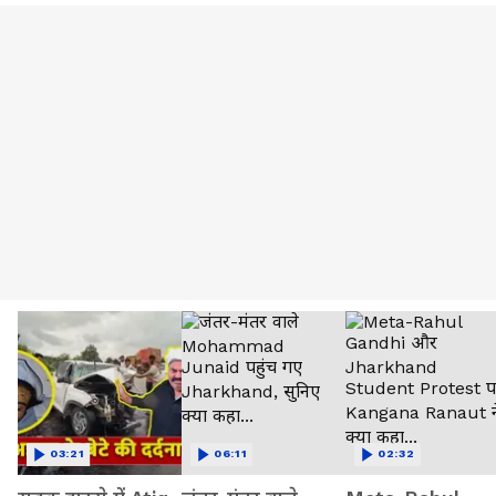
03:21
06:11
02:32