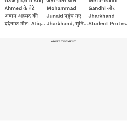
सड़क हादसे में Atiq
जंतर-मंतर वाले
Meta-Rahul
Ahmed के बेटे
Mohammad
Gandhi और
अबान अहमद की
Junaid पहुंच गए
Jharkhand
दर्दनाक मौत। Atiq
Jharkhand, सुनिए
Student Protes
Ahmed Son
क्या कहा...
पर Kangana
Abaan Ahmed
Ranaut ने क्या
Death
कहा...