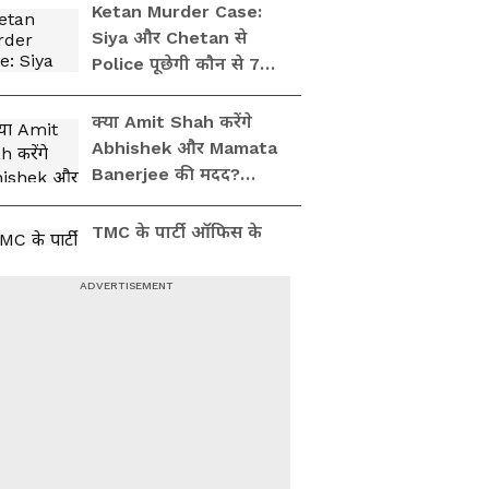
बहुत समय, देखें वीडियो
Ketan Murder Case:
Siya और Chetan से
Police पूछेगी कौन से 7
बड़े सवाल? सामने आ
जाएगा पूरा सच!
क्या Amit Shah करेंगे
Abhishek और Mamata
Banerjee की मदद?
कितना असर दिखाएगा
TMC का मेल
TMC के पार्टी ऑफिस के
खुलने पर मचा हड़कंप, जॉब
कार्ड देख हक्के-बक्के रह
गए लोग
Cockroach Janta
Party से टेंशन में BJP की
सहयोगी TDP, युवाओं के
गुस्से पर दे डाला बयान!
CJP
'अरे आप है कौन...'
Humayun Kabir के बयान