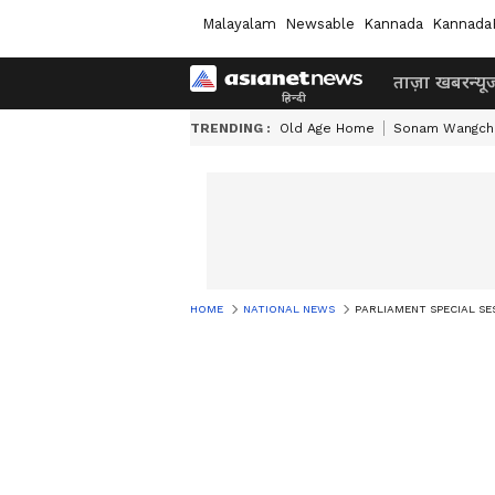
Malayalam
Newsable
Kannada
Kannada
ताज़ा खबर
न्यू
TRENDING :
Old Age Home
Sonam Wangch
HOME
NATIONAL NEWS
PARLIAMENT SPECIAL SESSION: पी