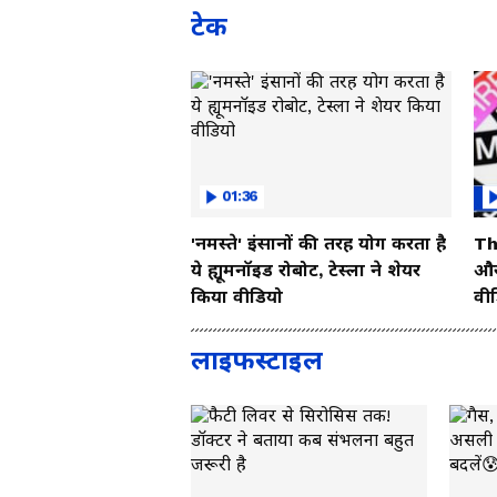
टेक
01:36
'नमस्ते' इंसानों की तरह योग करता है
Th
ये ह्यूमनॉइड रोबोट, टेस्ला ने शेयर
और 
किया वीडियो
वी
लाइफस्टाइल