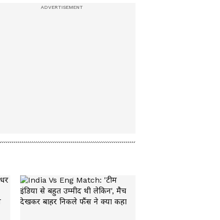
Jyotiraditya Scindia :
'पॉकेट में प्याज' सिंधिया ने
बताया प्रचंड गर्मी से बचने
का गजब फॉर्मूला!