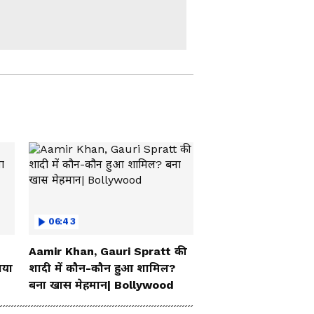
से क्यों भड़क गई Priyanka
Tibrewal
Kolkata में Park Street
में हंगामे वाली जगह पहुंचे
CM Suvendu Adhikari,
दे दिया दो टूक अल्टीमेटम
'अब बदल गया पूरा
माहौल...' कोलकाता में
Abhishek Banerjee के
घर के बाहर क्या बोले लोग?
West Bengal Election
: भवानीपुर में चुनाव के बीच
भयानक बवाल, शुभेंदु
06:43
अधिकारी बोले- पीटो...
Aamir Khan, Gauri Spratt की
SCO रक्षा मंत्रियों के सामने
गया
शादी में कौन-कौन हुआ शामिल?
Rajnath Singh ने बताया
बना खास मेहमान| Bollywood
भारत का एजेंडा, अमेरिका
को लिया आड़े हाथों...