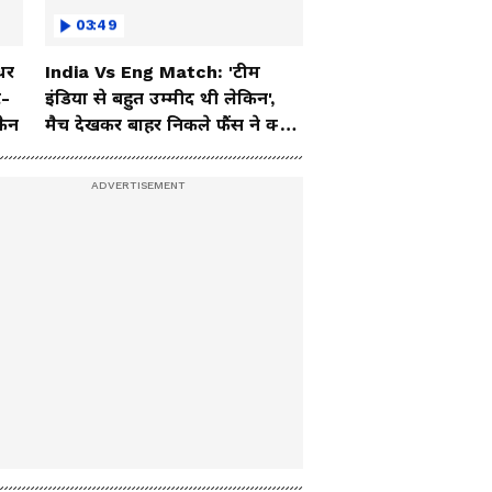
03:49
धर
India Vs Eng Match: 'टीम
ट-
इंडिया से बहुत उम्मीद थी लेकिन',
फैन
मैच देखकर बाहर निकले फैंस ने क्या
कहा