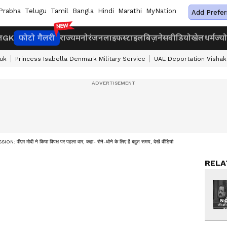
Prabha
Telugu
Tamil
Bangla
Hindi
Marathi
MyNation
Add Prefer
ज
GK
फोटो गैलरी
राज्य
मनोरंजन
लाइफस्टाइल
बिज़नेस
वीडियो
खेल
धर्म
ज्य
uk
Princess Isabella Denmark Military Service
UAE Deportation Visha
एम मोदी ने किया विपक्ष पर पहला वार, कहा- रोने-धोने के लिए है बहुत समय, देखें वीडियो
RELA
NO